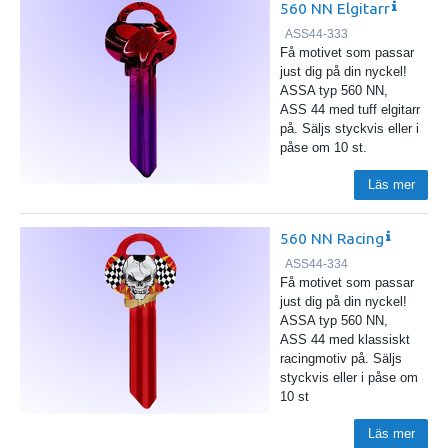
560 NN Elgitarr
ASS44-333
Få motivet som passar
just dig på din nyckel!
ASSA typ 560 NN,
ASS 44 med tuff elgitarr
på. Säljs styckvis eller i
påse om 10 st.
Läs mer
560 NN Racing
ASS44-334
Få motivet som passar
just dig på din nyckel!
ASSA typ 560 NN,
ASS 44 med klassiskt
racingmotiv på. Säljs
styckvis eller i påse om
10 st
Läs mer