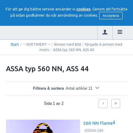
För att ge dig bättre service använder vi
cookies
. Genom att fortsätta
på sidan godkänner du vår användning av cookies.
Acceptera
Start
/
-- SORTIMENT --
/
Ämnen med Bild
/
Färgade & ämnen med
motiv
/
ASSA typ 560 NN, ASS 44
ASSA typ 560 NN, ASS 44
Filtrera & sortera
Antal artiklar 11
Sida
1
av
2
560 NN Flame
ASS44-184