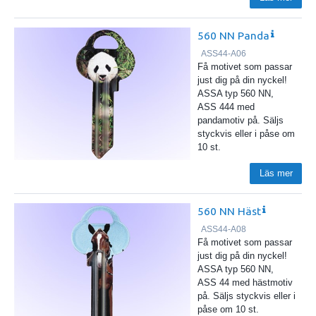
560 NN Panda
ASS44-A06
Få motivet som passar
just dig på din nyckel!
ASSA typ 560 NN,
ASS 444 med
pandamotiv på. Säljs
styckvis eller i påse om
10 st.
Läs mer
560 NN Häst
ASS44-A08
Få motivet som passar
just dig på din nyckel!
ASSA typ 560 NN,
ASS 44 med hästmotiv
på. Säljs styckvis eller i
påse om 10 st.