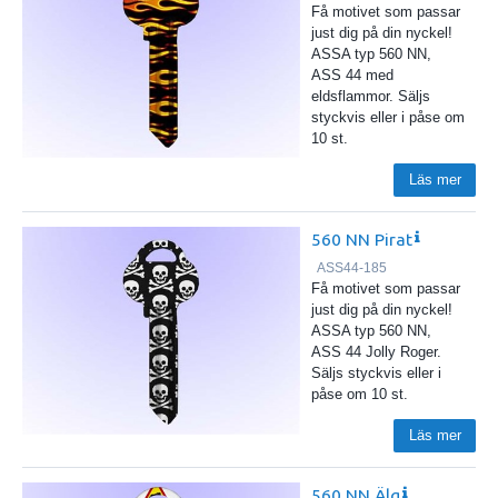
Få motivet som passar
just dig på din nyckel!
ASSA typ 560 NN,
ASS 44 med
eldsflammor. Säljs
styckvis eller i påse om
10 st.
Läs mer
560 NN Pirat
ASS44-185
Få motivet som passar
just dig på din nyckel!
ASSA typ 560 NN,
ASS 44 Jolly Roger.
Säljs styckvis eller i
påse om 10 st.
Läs mer
560 NN Älg