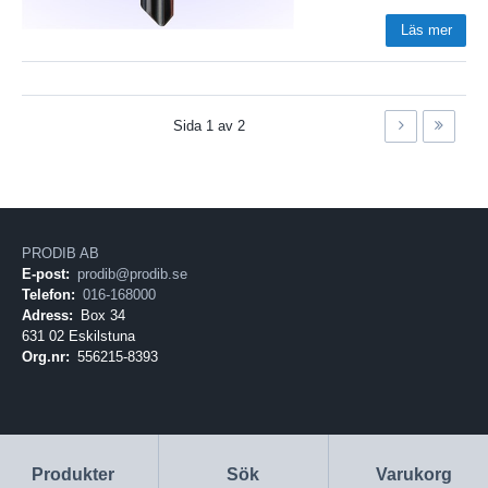
Läs mer
Sida
1
av
2
PRODIB AB
E-post:
prodib@prodib.se
Telefon:
016-168000
Adress:
Box 34
631 02 Eskilstuna
Org.nr:
556215-8393
Produkter
Sök
Varukorg