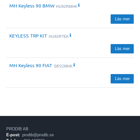
MH Keyless 90 BMW
HU92RMHK
Läs mer
KEYLESS TRP KIT
HU92RTEK
Läs mer
MH Keyless 90 FIAT
SIP22MHK
Läs mer
PRODIB AB
E-post:
prodib@prodib.se