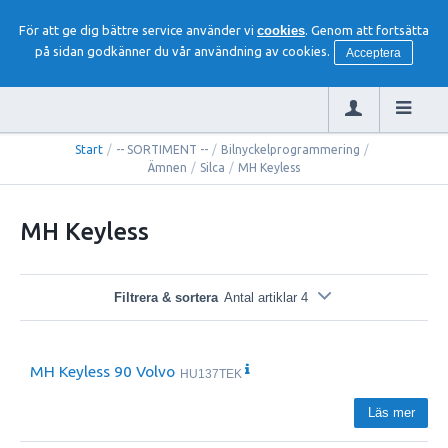
För att ge dig bättre service använder vi
cookies
. Genom att fortsätta
på sidan godkänner du vår användning av cookies.
Acceptera
Start
/
-- SORTIMENT --
/
Bilnyckelprogrammering
/
Ämnen
/
Silca
/
MH Keyless
MH Keyless
Filtrera & sortera
Antal artiklar 4
MH Keyless 90 Volvo
HU137TEK
Läs mer