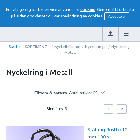
För att ge dig bättre service använder vi
cookies
. Genom att fortsätta
på sidan godkänner du vår användning av cookies.
Acceptera
Start
/
-- SORTIMENT --
/
Nyckeltillbehör
/
Nyckelringar
/
Nyckelring i
Metall
Nyckelring i Metall
Filtrera & sortera
Antal artiklar 29
Sida
1
av
3
Stålring Rostfri 12
mm 100 st