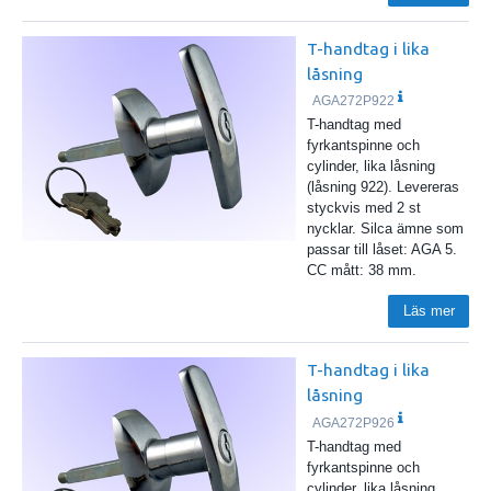
T-handtag i lika
låsning
AGA272P922
T-handtag med
fyrkantspinne och
cylinder, lika låsning
(låsning 922). Levereras
styckvis med 2 st
nycklar. Silca ämne som
passar till låset: AGA 5.
CC mått: 38 mm.
Läs mer
T-handtag i lika
låsning
AGA272P926
T-handtag med
fyrkantspinne och
cylinder, lika låsning