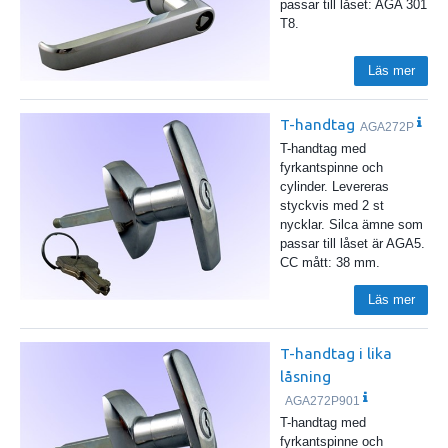
passar till låset: AGA 301
T8.
Läs mer
T-handtag
AGA272P
T-handtag med
fyrkantspinne och
cylinder. Levereras
styckvis med 2 st
nycklar. Silca ämne som
passar till låset är AGA5.
CC mått: 38 mm.
Läs mer
T-handtag i lika
låsning
AGA272P901
T-handtag med
fyrkantspinne och