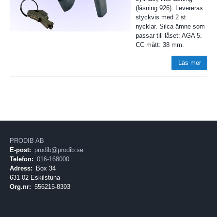
(låsning 926). Levereras
styckvis med 2 st
nycklar. Silca ämne som
passar till låset: AGA 5.
CC mått: 38 mm.
Läs mer
PRODIB AB
E-post:
prodib@prodib.se
Telefon:
016-168000
Adress:
Box 34
631 02 Eskilstuna
Org.nr:
556215-8393