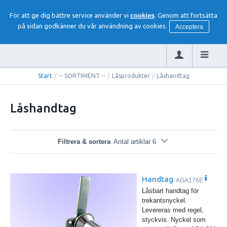
För att ge dig bättre service använder vi
cookies
. Genom att fortsätta
på sidan godkänner du vår användning av cookies.
Acceptera
Start
/
-- SORTIMENT --
/
Låsprodukter
/
Låshandtag
Låshandtag
Filtrera & sortera
Antal artiklar 6
Handtag
AGA176E
Låsbart handtag för
trekantsnyckel.
Levereras med regel,
styckvis. Nyckel som