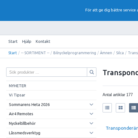
För att ge dig bättre service
Start
Hjälp
Kontakt
Start
/
-- SORTIMENT --
/
Bilnyckelprogrammering
/
Ämnen
/
Silca
/
Tran
Transpon
NYHETER
Antal artiklar
177
Vi Tipsar
Sommarens Heta 2026
Air4 Remotes
Nyckeltillbehör
Transponderäm
Låssmedsverktyg