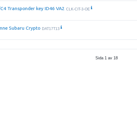
/C4 Transponder key ID46 VA2
CLK-CIT-3-OE
mne Subaru Crypto
DAT17T13
Sida
1
av
18