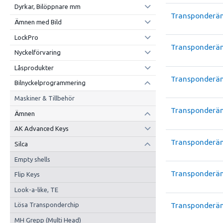
Dyrkar, Bilöppnare mm
Transponderä
Ämnen med Bild
LockPro
Transponderä
Nyckelförvaring
Låsprodukter
Transponderä
Bilnyckelprogrammering
Maskiner & Tillbehör
Transponderä
Ämnen
AK Advanced Keys
Transponderä
Silca
Empty shells
Transponderä
Flip Keys
Look-a-like, TE
Transponderä
Lösa Transponderchip
MH Grepp (Multi Head)