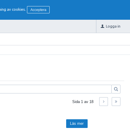
ing av cookies.
Acceptera
Logga in
Sida
1
av
18
Läs mer