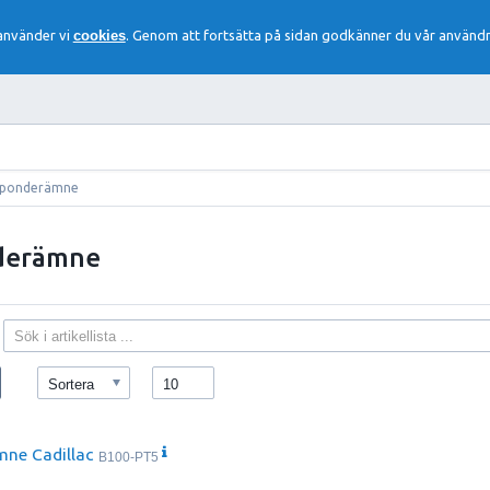
 använder vi
cookies
. Genom att fortsätta på sidan godkänner du vår användn
sponderämne
derämne
Sortera
10
ne Cadillac
B100-PT5