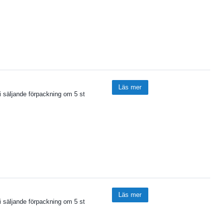
Läs mer
i säljande förpackning om 5 st
Läs mer
i säljande förpackning om 5 st