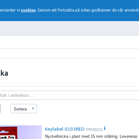
 använder vi
cookies
. Genom att fortsätta på sidan godkänner du vår användn
cka
Sortera
Keylabel 0203RED
PRO0221
Nyckelbricka i plast med 15 mm stålring. Levereras 