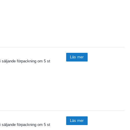
Läs mer
i säljande förpackning om 5 st
Läs mer
i säljande förpackning om 5 st