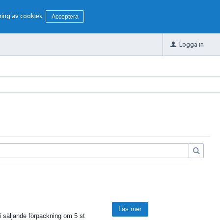
ing av cookies.
Acceptera
Logga in
Läs mer
i säljande förpackning om 5 st