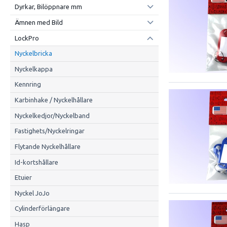
Dyrkar, Bilöppnare mm
Ämnen med Bild
LockPro
Nyckelbricka
Nyckelkappa
Kennring
Karbinhake / Nyckelhållare
Nyckelkedjor/Nyckelband
Fastighets/Nyckelringar
Flytande Nyckelhållare
Id-kortshållare
Etuier
Nyckel JoJo
Cylinderförlängare
Hasp