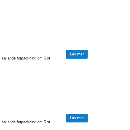
Läs mer
i säljande förpackning om 5 st
Läs mer
i säljande förpackning om 5 st