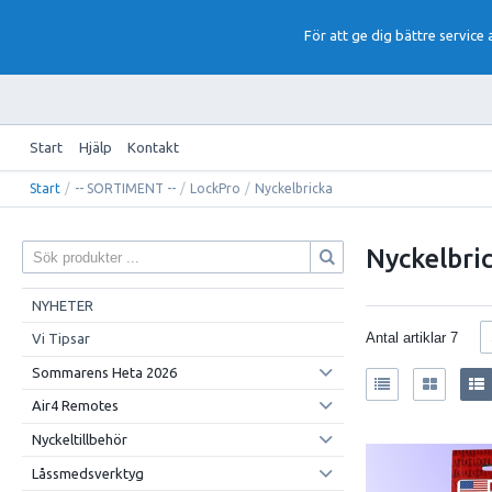
För att ge dig bättre service
Start
Hjälp
Kontakt
Start
/
-- SORTIMENT --
/
LockPro
/
Nyckelbricka
Nyckelbri
NYHETER
Antal artiklar
7
Vi Tipsar
Sommarens Heta 2026
Air4 Remotes
Nyckeltillbehör
Låssmedsverktyg