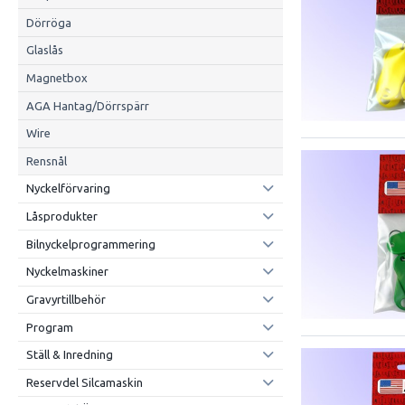
Dörröga
Glaslås
Magnetbox
AGA Hantag/Dörrspärr
Wire
Rensnål
Nyckelförvaring
Låsprodukter
Bilnyckelprogrammering
Nyckelmaskiner
Gravyrtillbehör
Program
Ställ & Inredning
Reservdel Silcamaskin