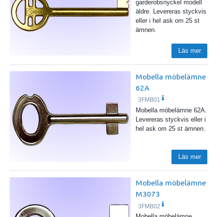
garderobsnyckel modell
äldre. Levereras styckvis
eller i hel ask om 25 st
ämnen.
Läs mer
Mobella möbelämne
62A
3FMB01
Mobella möbelämne 62A.
Levereras styckvis eller i
hel ask om 25 st ämnen.
Läs mer
Mobella möbelämne
M3073
3FMB02
Mobella möbelämne