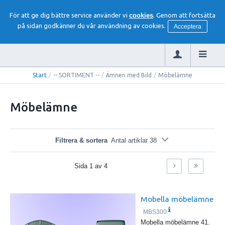
För att ge dig bättre service använder vi
cookies
. Genom att fortsätta
på sidan godkänner du vår användning av cookies.
Acceptera
Start
/
-- SORTIMENT --
/
Ämnen med Bild
/
Möbelämne
Möbelämne
Filtrera & sortera
Antal artiklar 38
Sida
1
av
4
Mobella möbelämne
MBS300
Mobella möbelämne 41.