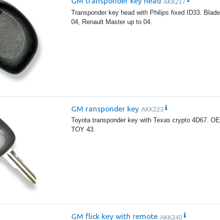
GM transponder key head
AKK217
Transponder key head with Philips fixed ID33. Bla
04, Renault Master up to 04.
GM ransponder key
AKK223
Toyota transponder key with Texas crypto 4D67. OE
TOY 43.
GM flick key with remote
AKK240