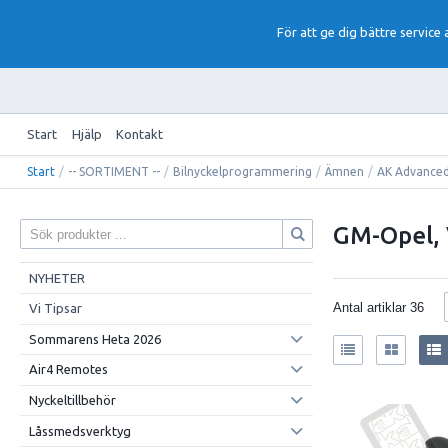
För att ge dig bättre service
Start
Hjälp
Kontakt
Start
/
-- SORTIMENT --
/
Bilnyckelprogrammering
/
Ämnen
/
AK Advanced
GM-Opel, 
NYHETER
Antal artiklar
36
Vi Tipsar
Sommarens Heta 2026
Air4 Remotes
Nyckeltillbehör
Låssmedsverktyg