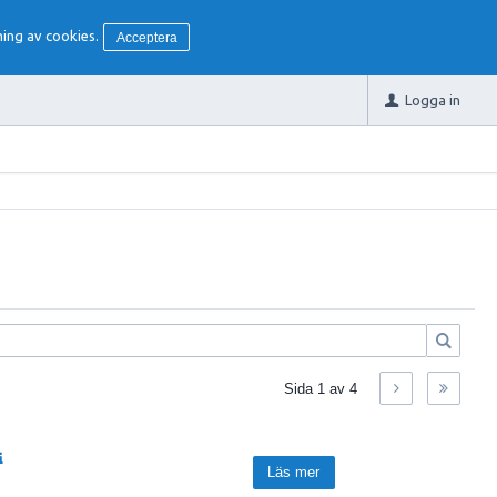
ing av cookies.
Acceptera
Logga in
Sida
1
av
4
Läs mer