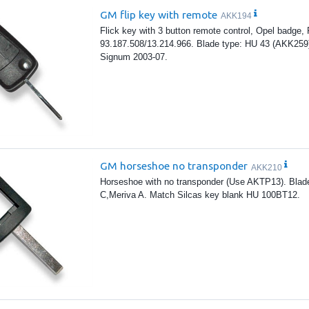
GM flip key with remote
AKK194
Flick key with 3 button remote control, Opel badge,
93.187.508/13.214.966. Blade type: HU 43 (AKK259)
Signum 2003-07.
GM horseshoe no transponder
AKK210
Horseshoe with no transponder (Use AKTP13). Blade
C,Meriva A. Match Silcas key blank HU 100BT12.