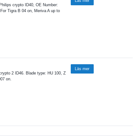
Läs mer
 Philips crypto ID40, OE Number:
For Tigra B 04 on, Meriva A up to
Läs mer
crypto 2 ID46. Blade type: HU 100, Z
007 on.