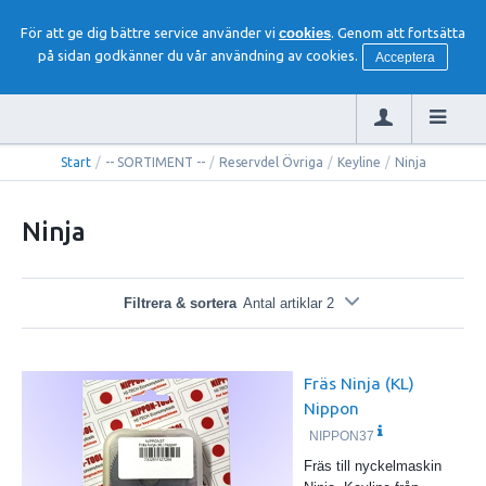
För att ge dig bättre service använder vi
cookies
. Genom att fortsätta
på sidan godkänner du vår användning av cookies.
Acceptera
Start
/
-- SORTIMENT --
/
Reservdel Övriga
/
Keyline
/
Ninja
Ninja
Filtrera & sortera
Antal artiklar 2
Fräs Ninja (KL)
Nippon
NIPPON37
Fräs till nyckelmaskin