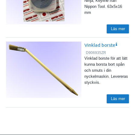
Ninja, Keyline från
Nippon Tool. 63x5x16
mm
Läs mer
Vinklad borste
D906935ZR
Vinklad borste för att lätt
kunna borsta bort spån
och smuts i din
nyckelmaskin. Levereras
styckvis.
Läs mer