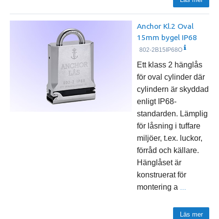
Anchor Kl.2 Oval
15mm bygel IP68
802-2B15IP68O
Ett klass 2 hänglås
för oval cylinder där
cylindern är skyddad
enligt IP68-
standarden. Lämplig
för låsning i tuffare
miljöer, t.ex. luckor,
förråd och källare.
Hänglåset är
konstruerat för
montering a
…
Läs mer