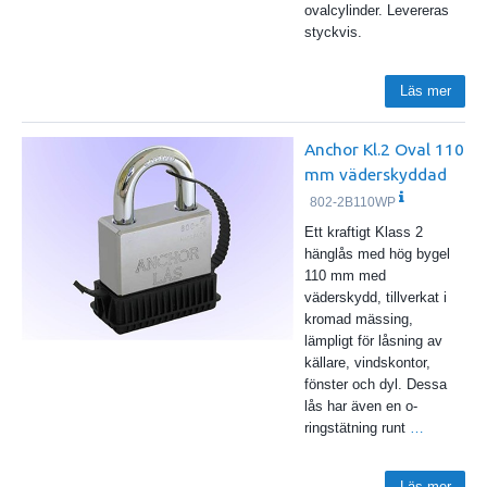
ovalcylinder. Levereras
styckvis.
Läs mer
Anchor Kl.2 Oval 110
mm väderskyddad
802-2B110WP
Ett kraftigt Klass 2
hänglås med hög bygel
110 mm med
väderskydd, tillverkat i
kromad mässing,
lämpligt för låsning av
källare, vindskontor,
fönster och dyl. Dessa
lås har även en o-
ringstätning runt
…
Läs mer