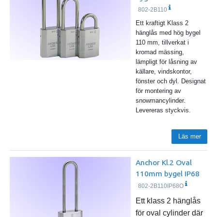
802-2B110
Ett kraftigt Klass 2
hänglås med hög bygel
110 mm, tillverkat i
kromad mässing,
lämpligt för låsning av
källare, vindskontor,
fönster och dyl. Designat
för montering av
snowmancylinder.
Levereras styckvis.
Läs mer
Anchor Kl.2 Oval
110mm bygel IP68
802-2B110IP68O
Ett klass 2 hänglås
för oval cylinder där