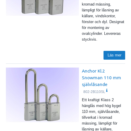
kromad mässing,
lämpligt för låsning av
källare, vindskontor,
fönster och dyl. Designat
för montering av
ovalcylinder. Levereras
styckvis.
Läs mer
Anchor Kl.2
Snowman 110 mm
självlåsande
802-2B110SL
Ett kraftigt Klass 2
hänglås med hög bygel
110 mm, självlåsande,
tillverkat i kromad
mässing, lämpligt för
låsning av källare,