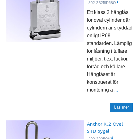
802-2B25IP68O
Ett klass 2 hänglås
för oval cylinder där
cylindern är skyddad
enligt IP68-
standarden. Lämplig
för låsning i tuffare
miljöer, t.ex. luckor,
förråd och källare.
Hänglåset är
konstruerat för
montering a
…
Läs mer
Anchor Kl.2 Oval
STD bygel
802-2B25OV