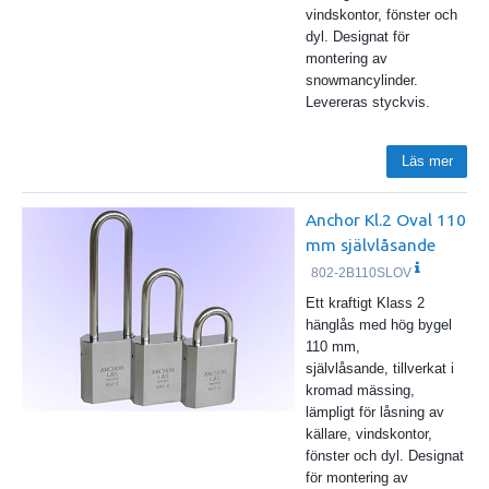
vindskontor, fönster och
dyl. Designat för
montering av
snowmancylinder.
Levereras styckvis.
Läs mer
Anchor Kl.2 Oval 110
mm självlåsande
802-2B110SLOV
Ett kraftigt Klass 2
hänglås med hög bygel
110 mm,
självlåsande, tillverkat i
kromad mässing,
lämpligt för låsning av
källare, vindskontor,
fönster och dyl. Designat
för montering av