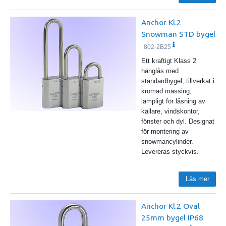
Anchor Kl.2
Snowman STD bygel
802-2B25
Ett kraftigt Klass 2
hänglås med
standardbygel, tillverkat i
kromad mässing,
lämpligt för låsning av
källare, vindskontor,
fönster och dyl. Designat
för montering av
snowmancylinder.
Levereras styckvis.
Läs mer
Anchor Kl.2 Oval
25mm bygel IP68