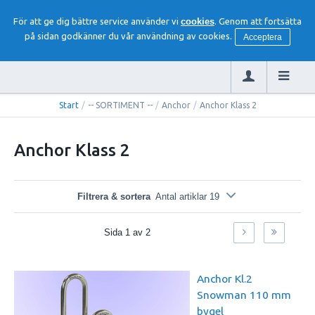
För att ge dig bättre service använder vi
cookies
. Genom att fortsätta
på sidan godkänner du vår användning av cookies.
Acceptera
Start
/
-- SORTIMENT --
/
Anchor
/
Anchor Klass 2
Anchor Klass 2
Filtrera & sortera
Antal artiklar 19
Sida
1
av
2
Anchor Kl.2
Snowman 110 mm
bygel