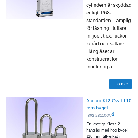
cylindern är skyddad
enligt IP68-
standarden. Lämplig
för låsning i tuffare
miljöer, t.ex. luckor,
förråd och källare.
Hänglåset är
konstruerat för
montering a
…
Läs mer
Anchor Kl.2 Oval 110
mm bygel
802-2B110OV
Ett kraftigt Klass 2
hänglås med hög bygel
110 mm, tillverkat i