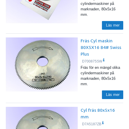
cylindermaskiner på
marknaden, 80x5x16
mm.
Läs mer
Fräs Cyl maskin
80X5X16 84# Swiss
Plus
D700875SW
Fräs för en mängd olika
cylindermaskiner på
marknaden, 80x5x16
mm.
Läs mer
Cyl fräs 80x5x16
mm
D7A5187ZB