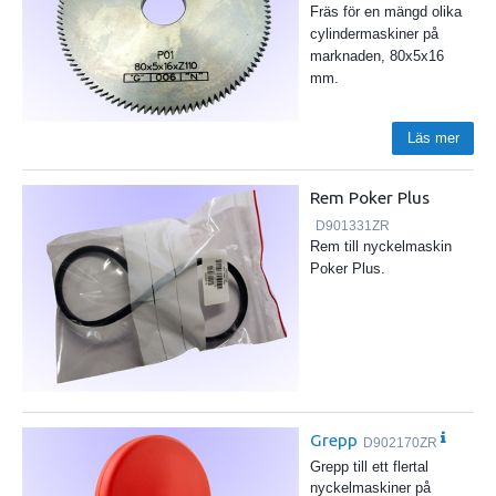
Fräs för en mängd olika
cylindermaskiner på
marknaden, 80x5x16
mm.
Läs mer
Rem Poker Plus
D901331ZR
Rem till nyckelmaskin
Poker Plus.
Grepp
D902170ZR
Grepp till ett flertal
nyckelmaskiner på