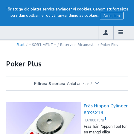
För att ge dig bättre service använder vi
cookies
. Genom att fortsätta
på sidan godkänner du vår användning av cookies.
Acceptera
Start
/
-- SORTIMENT --
/
Reservdel Silcamaskin
/
Poker Plus
Poker Plus
Filtrera & sortera
Antal artiklar 7
Fräs Nippon Cylinder
80X5X16
D700875NI
Fräs från Nippon Tool för
en mängd olika