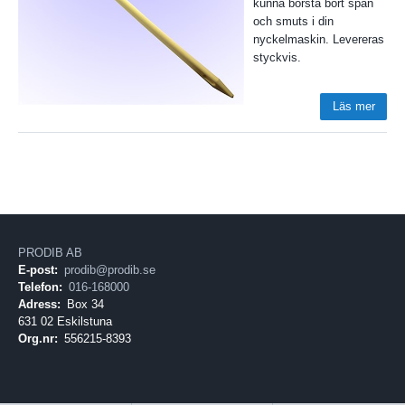
kunna borsta bort spån
och smuts i din
nyckelmaskin. Levereras
styckvis.
Läs mer
PRODIB AB
E-post:
prodib@prodib.se
Telefon:
016-168000
Adress:
Box 34
631 02 Eskilstuna
Org.nr:
556215-8393