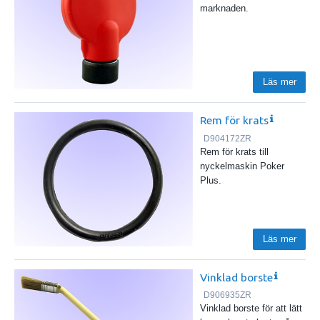
marknaden.
Läs mer
Rem för krats
D904172ZR
Rem för krats till
nyckelmaskin Poker
Plus.
Läs mer
Vinklad borste
D906935ZR
Vinklad borste för att lätt