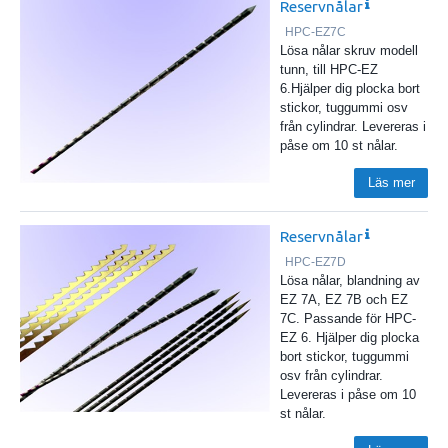
Reservnålar
HPC-EZ7C
Lösa nålar skruv modell
tunn, till HPC-EZ
6.Hjälper dig plocka bort
stickor, tuggummi osv
från cylindrar. Levereras i
påse om 10 st nålar.
Läs mer
Reservnålar
HPC-EZ7D
Lösa nålar, blandning av
EZ 7A, EZ 7B och EZ
7C. Passande för HPC-
EZ 6. Hjälper dig plocka
bort stickor, tuggummi
osv från cylindrar.
Levereras i påse om 10
st nålar.