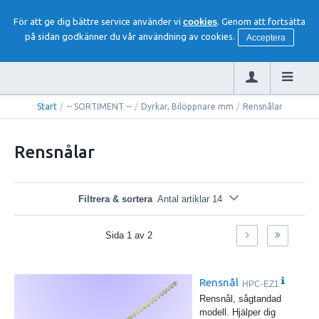
För att ge dig bättre service använder vi
cookies
. Genom att fortsätta
på sidan godkänner du vår användning av cookies.
Acceptera
Start
/
-- SORTIMENT --
/
Dyrkar, Bilöppnare mm
/
Rensnålar
Rensnålar
Filtrera & sortera
Antal artiklar 14
Sida
1
av
2
Rensnål
HPC-EZ1
Rensnål, sågtandad
modell. Hjälper dig