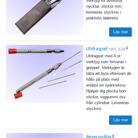
verktyg för avbrutna
nycklar, stickor mm,
levereras styckvis i
praktiskt läderetui.
Läs mer
Utdragset
HPC-EZ6
Utdragset med 4 st
verktyg som förvaras i
greppet. Verktygen är
lätta att byta eftersom de
hålls på plats med
endast en spännskruv.
Hjälper dig plocka bort
stickor, tuggummi osv
från cylindrar. Levereras
styckvis.
Läs mer
Reservnålar