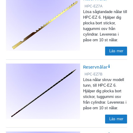
HPC-EZ7A
Lösa sågtandade nålar till
HPC-EZ 6. Hjälper dig
plocka bort stickor,
tuggummi osv från
cylindrar. Levereras i
påse om 10 st nålar.
Läs mer
Reservnålar
HPC-EZ7B
Lösa nålar skruv modell
tunn, till HPC-EZ 6.
Hjälper dig plocka bort
stickor, tuggummi osv
från cylindrar. Levereras i
påse om 10 st nålar.
Läs mer