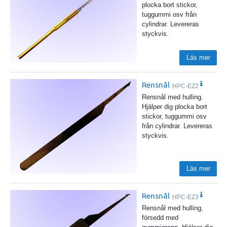
plocka bort stickor,
tuggummi osv från
cylindrar. Levereras
styckvis.
Läs mer
Rensnål
HPC-EZ2
Rensnål med hulling.
Hjälper dig plocka bort
stickor, tuggummi osv
från cylindrar. Levereras
styckvis.
Läs mer
Rensnål
HPC-EZ3
Rensnål med hulling,
försedd med