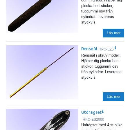
gummigrepp. Hjälper dig
plocka bort stickor,
tuggummi osv från
cylindrar. Levereras
styckvis.
Läs mer
Rensnål
HPC-EZ5
Rensnål i skruv modell.
Hjälper dig plocka bort
stickor, tuggummi osv
från cylindrar. Levereras
styckvis.
Läs mer
Utdragset
HPC-ES2000
Utdragset med 4 st olika