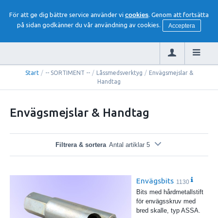
För att ge dig bättre service använder vi
cookies
. Genom att fortsätta
på sidan godkänner du vår användning av cookies.
Acceptera
Start
/
-- SORTIMENT --
/
Låssmedsverktyg
/
Envägsmejslar &
Handtag
Envägsmejslar & Handtag
Filtrera & sortera
Antal artiklar 5
Envägsbits
1130
Bits med hårdmetallstift
för envägsskruv med
bred skalle, typ ASSA.