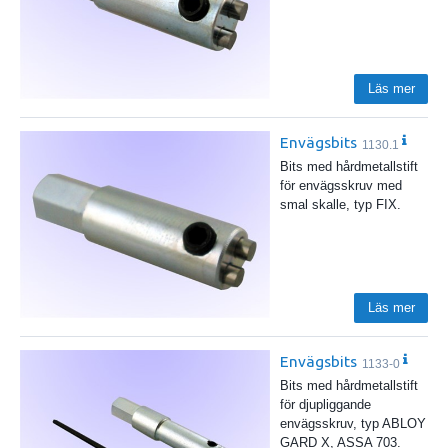
Läs mer
Envägsbits
1130.1
Bits med hårdmetallstift
för envägsskruv med
smal skalle, typ FIX.
Läs mer
Envägsbits
1133-0
Bits med hårdmetallstift
för djupliggande
envägsskruv, typ ABLOY
GARD X, ASSA 703.