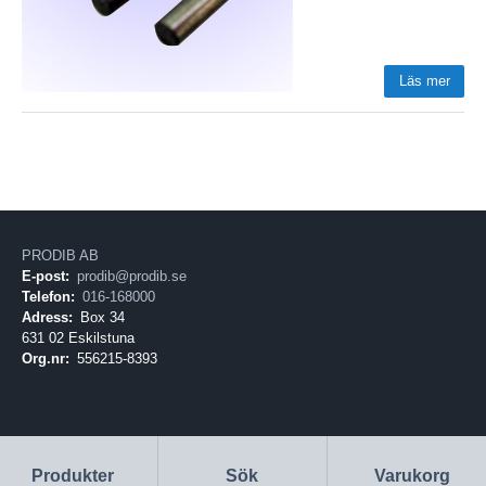
Läs mer
PRODIB AB
E-post:
prodib@prodib.se
Telefon:
016-168000
Adress:
Box 34
631 02 Eskilstuna
Org.nr:
556215-8393
Produkter
Sök
Varukorg