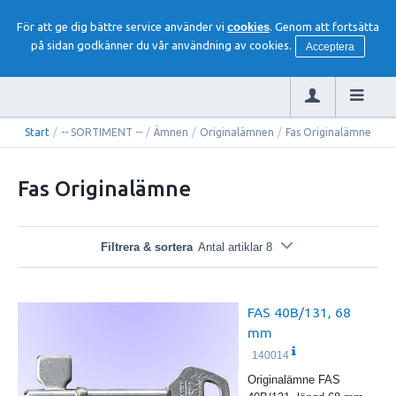
För att ge dig bättre service använder vi
cookies
. Genom att fortsätta
på sidan godkänner du vår användning av cookies.
Acceptera
Start
/
-- SORTIMENT --
/
Ämnen
/
Originalämnen
/
Fas Originalämne
Fas Originalämne
Filtrera & sortera
Antal artiklar 8
FAS 40B/131, 68
mm
140014
Originalämne FAS