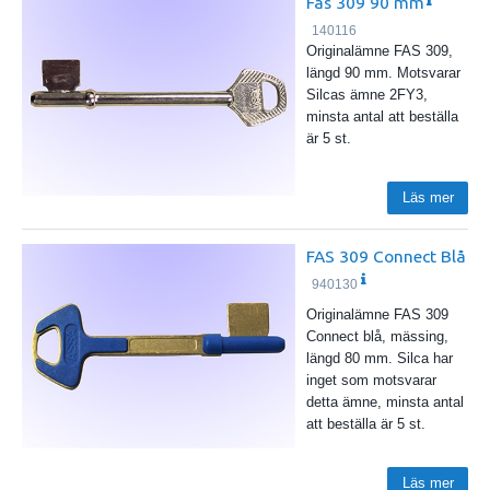
Fas 309 90 mm
140116
Originalämne FAS 309,
längd 90 mm. Motsvarar
Silcas ämne 2FY3,
minsta antal att beställa
är 5 st.
Läs mer
FAS 309 Connect Blå
940130
Originalämne FAS 309
Connect blå, mässing,
längd 80 mm. Silca har
inget som motsvarar
detta ämne, minsta antal
att beställa är 5 st.
Läs mer