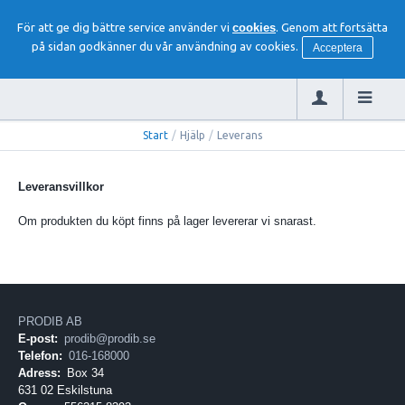
För att ge dig bättre service använder vi
cookies
. Genom att fortsätta
på sidan godkänner du vår användning av cookies.
Acceptera
Start
/
Hjälp
/
Leverans
Leveransvillkor
Om produkten du köpt finns på lager levererar vi snarast.
PRODIB AB
E-post:
prodib@prodib.se
Telefon:
016-168000
Adress:
Box 34
631 02 Eskilstuna