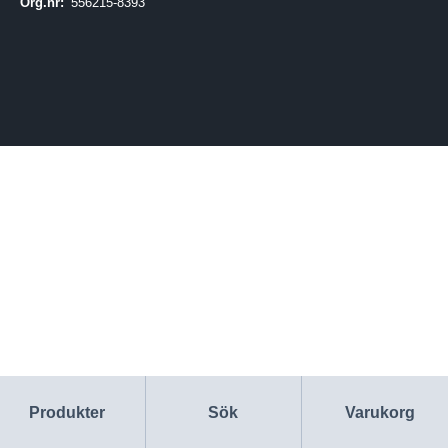
Org.nr:
556215-8393
Produkter
Sök
Varukorg