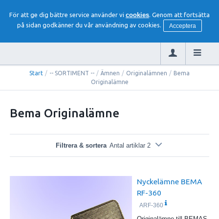
För att ge dig bättre service använder vi
cookies
. Genom att fortsätta
på sidan godkänner du vår användning av cookies.
Acceptera
Start
/
-- SORTIMENT --
/
Ämnen
/
Originalämnen
/
Bema
Originalämne
Bema Originalämne
Filtrera & sortera
Antal artiklar 2
Nyckelämne BEMA
RF-360
ARF-360
Originalämne till BEMAS