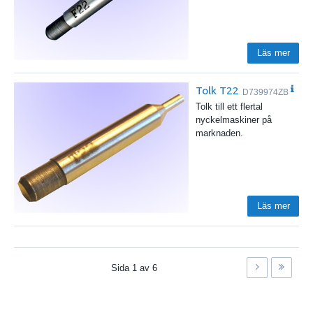
Läs mer
Tolk T22
D739974ZB
Tolk till ett flertal
nyckelmaskiner på
marknaden.
Läs mer
Sida
1
av
6