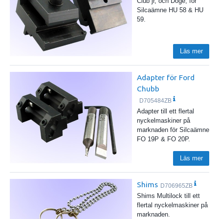
Club jr, och Doge, för
Silcaämne HU 58 & HU
59.
Läs mer
Adapter för Ford
Chubb
D705484ZB
Adapter till ett flertal
nyckelmaskiner på
marknaden för Silcaämne
FO 19P & FO 20P.
Läs mer
Shims
D706965ZB
Shims Multilock till ett
flertal nyckelmaskiner på
marknaden.