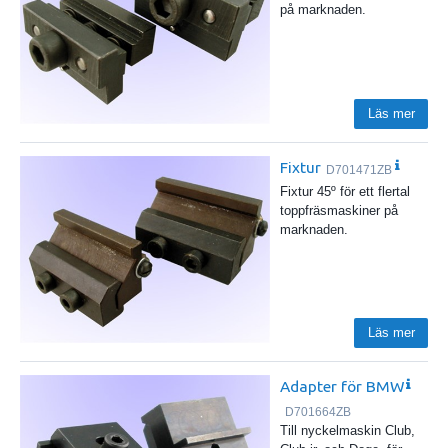
på marknaden.
Läs mer
Fixtur
D701471ZB
Fixtur 45º för ett flertal
toppfräsmaskiner på
marknaden.
Läs mer
Adapter för BMW
D701664ZB
Till nyckelmaskin Club,