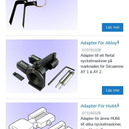
Läs mer
Adapter för Abloy
D707910ZB
Adapter till ett flertal
nyckelmaskiner på
marknaden för Silcaämne
AY 1 & AY 2.
Läs mer
Adapter För Hu66
D711803ZB
Adapter för ämne HU66
till olika nyckelmaskiner,