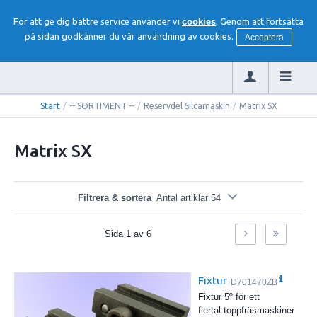
För att ge dig bättre service använder vi
cookies
. Genom att fortsätta
på sidan godkänner du vår användning av cookies.
Acceptera
Start
/
-- SORTIMENT --
/
Reservdel Silcamaskin
/
Matrix SX
Matrix SX
Filtrera & sortera
Antal artiklar 54
Sida
1
av
6
Fixtur
D701470ZB
Fixtur 5º för ett
flertal toppfräsmaskiner