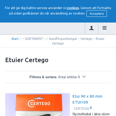
För att ge dig bättre service använder vi
cookies
. Genom att fortsätta
på sidan godkänner du vår användning av cookies.
Acceptera
Start
/
-- SORTIMENT --
/
Kundförpackningar
/
Certego
/
Etuier
Certego
Etuier Certego
Filtrera & sortera
Antal artiklar 9
Etui 90 x 80 mm
ETUI109
CERT0184
Nyckelfodral i äkta skinn