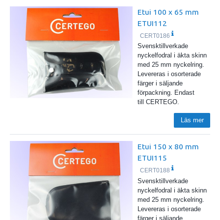
Etui 100 x 65 mm
ETUI112
CERT0186
Svensktillverkade
nyckelfodral i äkta skinn
med 25 mm nyckelring.
Levereras i osorterade
färger i säljande
förpackning. Endast
till CERTEGO.
Läs mer
Etui 150 x 80 mm
ETUI115
CERT0188
Svensktillverkade
nyckelfodral i äkta skinn
med 25 mm nyckelring.
Levereras i osorterade
färger i säljande