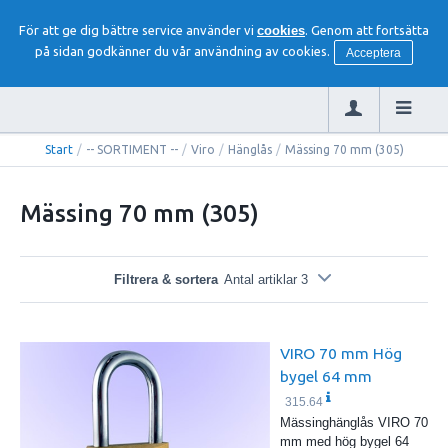
För att ge dig bättre service använder vi
cookies
. Genom att fortsätta
på sidan godkänner du vår användning av cookies.
Acceptera
Start
/
-- SORTIMENT --
/
Viro
/
Hänglås
/
Mässing 70 mm (305)
Mässing 70 mm (305)
Filtrera & sortera
Antal artiklar 3
VIRO 70 mm Hög
bygel 64 mm
315.64
Mässinghänglås VIRO 70
mm med hög bygel 64