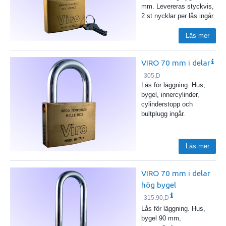
mm. Levereras styckvis,
2 st nycklar per lås ingår.
Läs mer
VIRO 70 mm i delar
305,D
Lås för läggning. Hus,
bygel, innercylinder,
cylinderstopp och
bultplugg ingår.
Läs mer
VIRO 70 mm i delar
hög bygel
315.90,D
Lås för läggning. Hus,
bygel 90 mm,