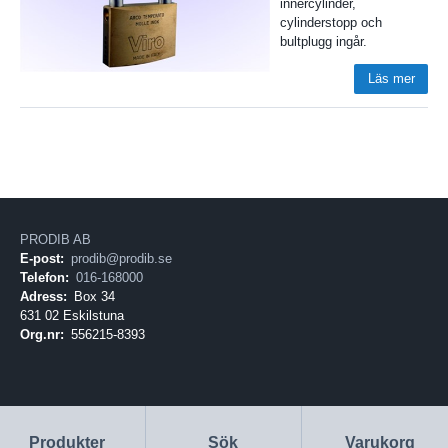
innercylinder,
cylinderstopp och
bultplugg ingår.
Läs mer
PRODIB AB
E-post:
prodib@prodib.se
Telefon:
016-168000
Adress:
Box 34
631 02 Eskilstuna
Org.nr:
556215-8393
Produkter
Sök
Varukorg