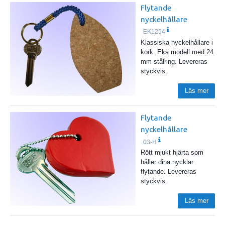
Flytande
nyckelhållare
EK1254
Klassiska nyckelhållare i
kork. Eka modell med 24
mm stålring. Levereras
styckvis.
Läs mer
Flytande
nyckelhållare
03-H
Rött mjukt hjärta som
håller dina nycklar
flytande. Levereras
styckvis.
Läs mer