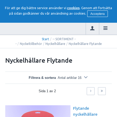
För att ge dig bättre service använder vi
cookies
. Genom att fortsätta
på sidan godkänner du vår användning av cookies.
Acceptera
Start
/
-- SORTIMENT -
-
/
Nyckeltillbehör
/
Nyckelhållare
/
Nyckelhållare Flytande
Nyckelhållare Flytande
Filtrera & sortera
Antal artiklar 16
Sida
1
av
2
Flytande
nyckelhållare