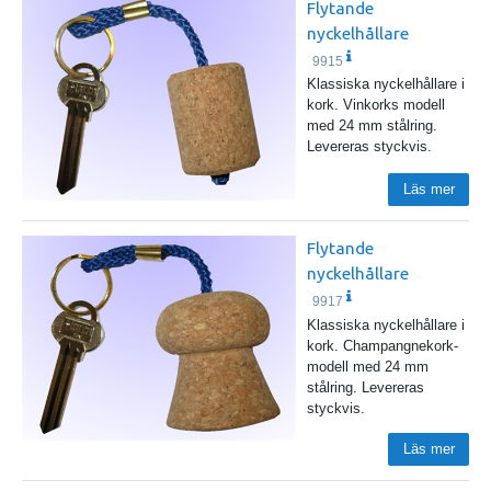
Flytande
nyckelhållare
9915
Klassiska nyckelhållare i
kork. Vinkorks modell
med 24 mm stålring.
Levereras styckvis.
Läs mer
Flytande
nyckelhållare
9917
Klassiska nyckelhållare i
kork. Champangnekork-
modell med 24 mm
stålring. Levereras
styckvis.
Läs mer