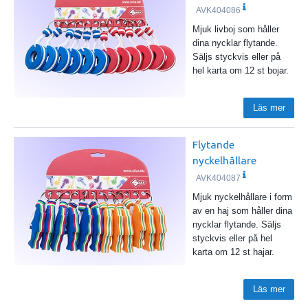
AVK404086
Mjuk livboj som håller
dina nycklar flytande.
Säljs styckvis eller på
hel karta om 12 st bojar.
Läs mer
Flytande
nyckelhållare
AVK404087
Mjuk nyckelhållare i form
av en haj som håller dina
nycklar flytande. Säljs
styckvis eller på hel
karta om 12 st hajar.
Läs mer