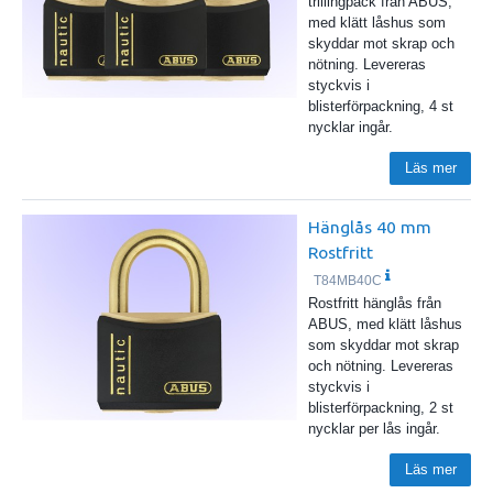
trillingpack från ABUS,
med klätt låshus som
skyddar mot skrap och
nötning. Levereras
styckvis i
blisterförpackning, 4 st
nycklar ingår.
Läs mer
Hänglås 40 mm
Rostfritt
T84MB40C
Rostfritt hänglås från
ABUS, med klätt låshus
som skyddar mot skrap
och nötning. Levereras
styckvis i
blisterförpackning, 2 st
nycklar per lås ingår.
Läs mer