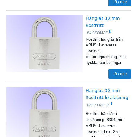
Läs mer
Hänglås 30 mm
Rostfritt
84IB/30MAC
Rostfritt hänglås från
ABUS. Levereras
styckvis i
blisterförpackning, 2 st
nycklar per lås ingår.
Läs mer
Hänglås 30 mm
Rostfritt likalåsning
84IB/30-8304
Rostfritt hänglås i
likalåsning, 8304 från
ABUS. Levereras
styckvis i box, 2 st