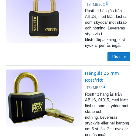
T84MB20C
Rostfritt hänglås från
ABUS, med klätt låshus
som skyddar mot skrap
och nötning. Levereras
styckvis i
blisterförpackning, 2 st
nycklar per lås ingår.
Läs mer
Hänglås 25 mm
Rostfritt
T84MB25
Rostfritt hänglås från
ABUS, 01015, med klätt
låshus som skyddar mot
skrap och
nötning. Levereras
styckvis eller hel kartong
om 6 st lås. 2 st nycklar
per lås ingår.