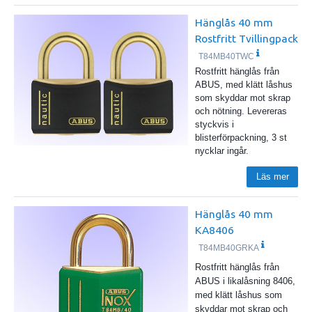
Hänglås 40 mm
Rostfritt Tvillingpack
T84MB40TWC
Rostfritt hänglås från
ABUS, med klätt låshus
som skyddar mot skrap
och nötning. Levereras
styckvis i
blisterförpackning, 3 st
nycklar ingår.
Läs mer
Hänglås 40 mm
KA8406
T84MB40GRKA
Rostfritt hänglås från
ABUS i likalåsning 8406,
med klätt låshus som
skyddar mot skrap och