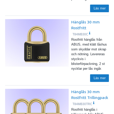
Läs mer
Hänglås 30 mm
Rostfritt
T84MB30C
Rostfritt hänglås från
ABUS, med klätt låshus
som skyddar mot skrap
och nötning. Levereras
styckvis i
blisterförpackning, 2 st
nycklar per lås ingår.
Läs mer
Hänglås 30 mm
Rostfritt Trillingpack
T84MB30TRC
Rostfritt hänglås i