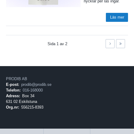
nycklar per lås ingår.
Läs mer
Sida
1
av
2
PRODIB AB
E-post:
prodib@prodib.se
Telefon:
016-168000
Adress:
Box 34
631 02 Eskilstuna
Org.nr:
556215-8393