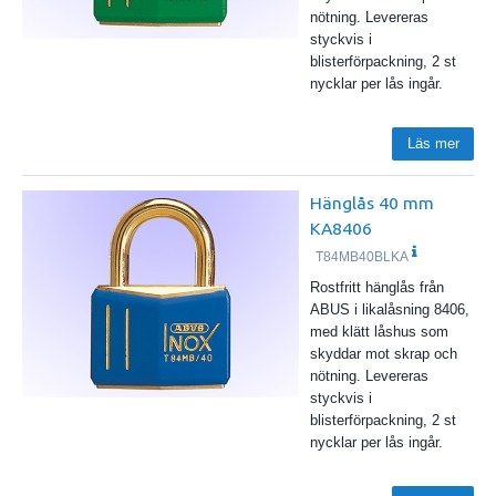
nötning. Levereras
styckvis i
blisterförpackning, 2 st
nycklar per lås ingår.
Läs mer
Hänglås 40 mm
KA8406
T84MB40BLKA
Rostfritt hänglås från
ABUS i likalåsning 8406,
med klätt låshus som
skyddar mot skrap och
nötning. Levereras
styckvis i
blisterförpackning, 2 st
nycklar per lås ingår.