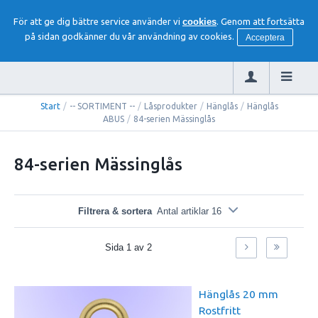
För att ge dig bättre service använder vi
cookies
. Genom att fortsätta
på sidan godkänner du vår användning av cookies.
Acceptera
Start
/
-- SORTIMENT --
/
Låsprodukter
/
Hänglås
/
Hänglås
ABUS
/
84-serien Mässinglås
84-serien Mässinglås
Filtrera & sortera
Antal artiklar 16
Sida
1
av
2
Hänglås 20 mm
Rostfritt