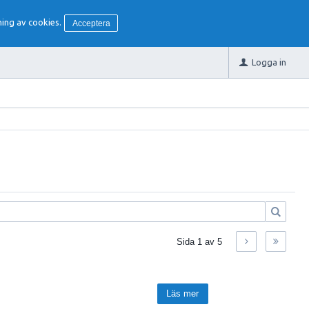
ing av cookies.
Acceptera
Logga in
Sida
1
av
5
Läs mer