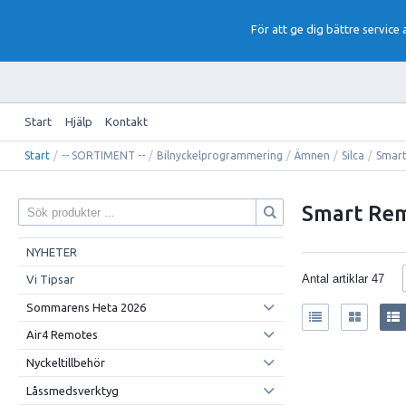
För att ge dig bättre service
Start
Hjälp
Kontakt
Start
/
-- SORTIMENT --
/
Bilnyckelprogrammering
/
Ämnen
/
Silca
/
Smar
Smart Re
NYHETER
Antal artiklar
47
Vi Tipsar
Sommarens Heta 2026
Air4 Remotes
Nyckeltillbehör
Låssmedsverktyg