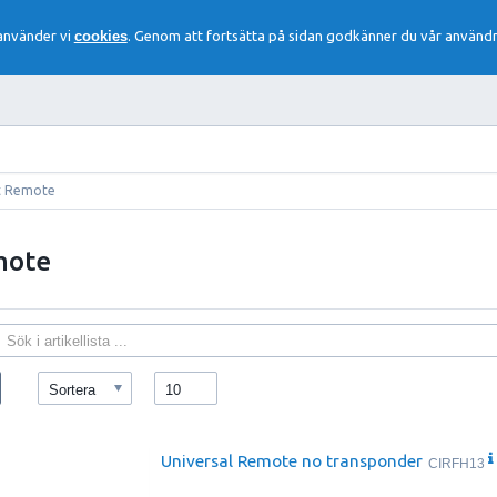
 använder vi
cookies
. Genom att fortsätta på sidan godkänner du vår användn
t Remote
mote
Sortera
10
Universal Remote no transponder
CIRFH13