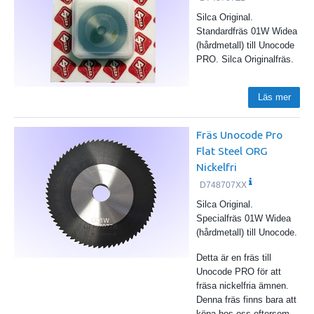
Silca Original.
Standardfräs 01W Widea
(hårdmetall) till Unocode
PRO. Silca Originalfräs.
Läs mer
Fräs Unocode Pro
Flat Steel ORG
Nickelfri
D748707XX
Silca Original.
Specialfräs 01W Widea
(hårdmetall) till Unocode.
Detta är en fräs till
Unocode PRO för att
fräsa nickelfria ämnen.
Denna fräs finns bara att
köpa hos oss eftersom