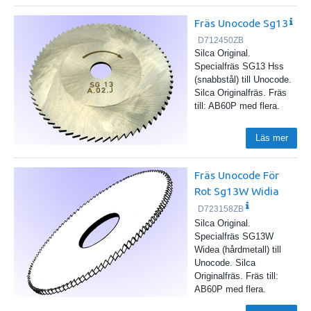
Fräs Unocode Sg13
D712450ZB
Silca Original.
Specialfräs SG13 Hss
(snabbstål) till Unocode.
Silca Originalfräs.
Fräs
till: AB60P med flera.
Läs mer
Fräs Unocode För
Rot Sg13W Widia
D723158ZB
Silca Original.
Specialfräs SG13W
Widea (hårdmetall) till
Unocode. Silca
Originalfräs.
Fräs till:
AB60P med flera.