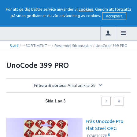
För att ge dig bättre service använder vi
cookies
. Genom att fortsätta
på sidan godkänner du vår användning av cookies.
Acceptera
Start
/
-- SORTIMENT --
/
Reservdel Silcamaskin
/
UnoCode 399 PRO
UnoCode 399 PRO
Filtrera & sortera
Antal artiklar 29
Sida
1
av
3
Fräs Unocode Pro
Flat Steel ORG
D748707ZB