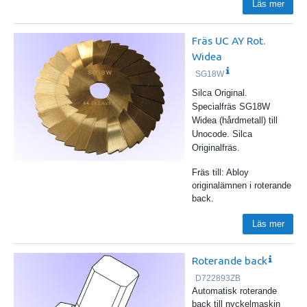
Läs mer
Fräs UC AY Rot.
Widea
SG18W
Silca Original.
Specialfräs SG18W
Widea (hårdmetall) till
Unocode. Silca
Originalfräs.
Fräs till: Abloy
originalämnen i roterande
back.
Läs mer
Roterande back
D722893ZB
Automatisk roterande
back till nyckelmaskin