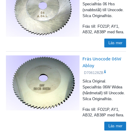
Specialfräs 06 Hss
(snabbstål) till Unocode.
Silca Originalfräs.
Fräs till: FO21P, AY1,
AB32, AB38P med flera.
Läs mer
Fräs Unocode 06W
Abloy
D706128ZB
Silca Original.
Specialfräs 06W Widea
(hårdmetall) till Unocode.
Silca Originalfräs.
Fräs till: FO21P, AY1,
AB32, AB38P med flera.
Läs mer