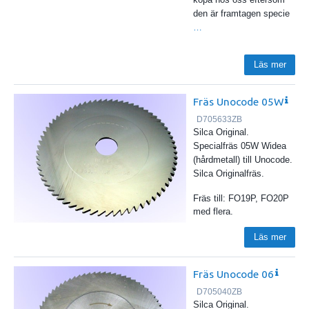
den är framtagen specie
…
Läs mer
Fräs Unocode 05W
D705633ZB
Silca Original.
Specialfräs 05W Widea
(hårdmetall) till Unocode.
Silca Originalfräs.
Fräs till: FO19P, FO20P
med flera.
Läs mer
Fräs Unocode 06
D705040ZB
Silca Original.