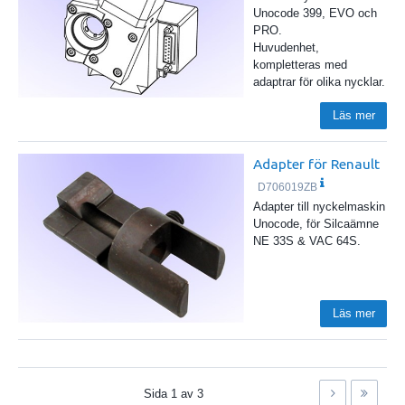
Unocode 399, EVO och
PRO.
Huvudenhet,
kompletteras med
adaptrar för olika nycklar.
Läs mer
Adapter för Renault
D706019ZB
Adapter till nyckelmaskin
Unocode, för Silcaämne
NE 33S & VAC 64S.
Läs mer
Sida
1
av
3