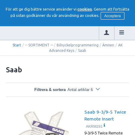
För att ge dig bättre service använder vi
cookies
. Genom att fortsätta
på sidan godkänner du vår användning av cookies.
Acceptera
Start
/
-- SORTIMENT --
/
Bilnyckelprogrammering
/
Ämnen
/
AK
Advanced Keys
/
Saab
Saab
Filtrera & sortera
Antal artiklar 6
Saab 9-3/9-5 Twice
Remote Insert
AKRM281
9-3/9-5 Twice Remote