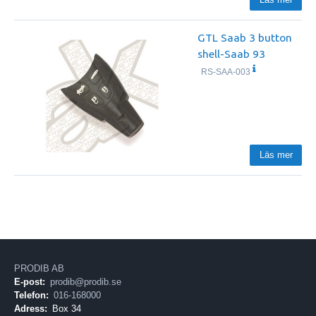
GTL Saab 3 button
shell-Saab 93
RS-SAA-003
Läs mer
PRODIB AB
E-post:
prodib@prodib.se
Telefon:
016-168000
Adress:
Box 34