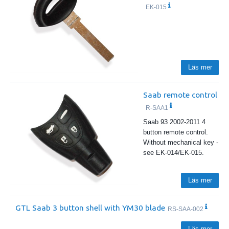
EK-015
Läs mer
Saab remote control
R-SAA1
Saab 93 2002-2011 4
button remote control.
Without mechanical key -
see EK-014/EK-015.
Läs mer
GTL Saab 3 button shell with YM30 blade
RS-SAA-002
Läs mer