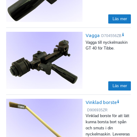
Läs mer
Vagga
D704556ZB
Vagga till nyckelmaskin
GT 40 för Tibbe.
Läs mer
Vinklad borste
D906935ZR
Vinklad borste för att lätt
kunna borsta bort spån
och smuts i din
nyckelmaskin. Levereras