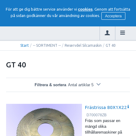
För att ge dig bättre service använder vi
cookies
. Genom att fortsätta
på sidan godkänner du vår användning av cookies.
Acceptera
Start
/
-- SORTIMENT --
/
Reservdel Silcamaskin
/
GT 40
GT 40
Filtrera & sortera
Antal artiklar 5
Frästrissa 80X1X22
D700078ZB
Fräs som passar en
mängd olika
tillhållaremaskiner på