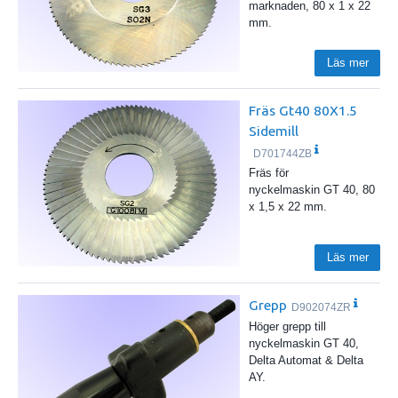
marknaden, 80 x 1 x 22
mm.
Läs mer
Fräs Gt40 80X1.5
Sidemill
D701744ZB
Fräs för
nyckelmaskin GT 40, 80
x 1,5 x 22 mm.
Läs mer
Grepp
D902074ZR
Höger grepp till
nyckelmaskin GT 40,
Delta Automat & Delta
AY.