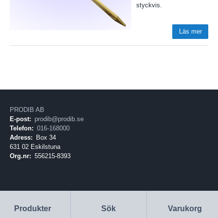
styckvis.
Läs mer
PRODIB AB
E-post:
prodib@prodib.se
Telefon:
016-168000
Adress:
Box 34
631 02 Eskilstuna
Org.nr:
556215-8393
Produkter
Sök
Varukorg