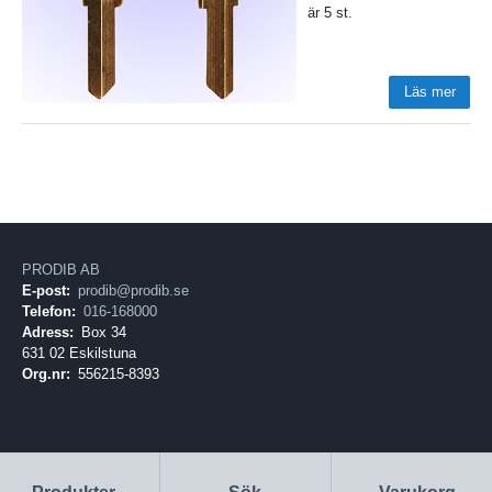
är 5 st.
Läs mer
PRODIB AB
E-post:
prodib@prodib.se
Telefon:
016-168000
Adress:
Box 34
631 02 Eskilstuna
Org.nr:
556215-8393