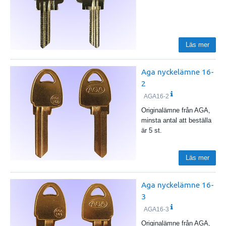
Läs mer
Aga nyckelämne 16-
2
AGA16-2
Originalämne från AGA,
minsta antal att beställa
är 5 st.
Läs mer
Aga nyckelämne 16-
3
AGA16-3
Originalämne från AGA,