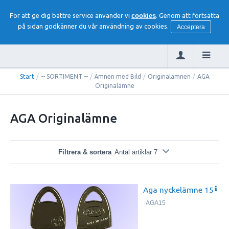
För att ge dig bättre service använder vi
cookies
. Genom att fortsätta
på sidan godkänner du vår användning av cookies.
Acceptera
Start
/
-- SORTIMENT --
/
Ämnen med Bild
/
Originalämnen
/
AGA
Originalämne
AGA Originalämne
Filtrera & sortera
Antal artiklar 7
Aga nyckelämne 15
AGA15