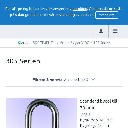
För att ge dig bättre service använder vi
cookies
. Genom att fortsätta
på sidan godkänner du vår användning av cookies.
Acceptera
Start
/
-- SORTIMENT --
/
Viro
/
Byglar VIRO
/
305 Serien
305 Serien
Filtrera & sortera
Antal artiklar 3
Standard bygel till
70 mm
305,8
Bygel för VIRO 305.
Bygelhöjd 42 mm.