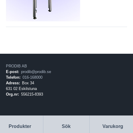
PRODIB AB
E-post:
prodib@prodib.se
Telefon:
016-168000
Adress:
Box 34
631 02 Eskilstuna
Org.nr:
556215-8393
Produkter
Sök
Varukorg