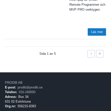
Remote Programmer och
MVP PRO verktygen.
Läs mer
Sida
1
av
5
PRODIB AB
E-post:
prodib@prodib.se
Telefon:
016-168000
Adress:
Box 34
631 02 Eskilstuna
Org.nr:
556215-8393