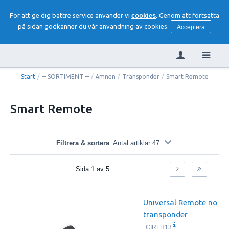
För att ge dig bättre service använder vi
cookies
. Genom att fortsätta
på sidan godkänner du vår användning av cookies.
Acceptera
Start
/
-- SORTIMENT --
/
Ämnen
/
Transponder
/
Smart Remote
Smart Remote
Filtrera & sortera
Antal artiklar 47
Sida
1
av
5
Universal Remote no
transponder
CIRFH13