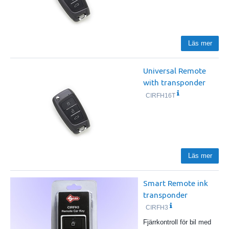
Läs mer
Universal Remote
with transponder
CIRFH16T
Läs mer
Smart Remote ink
transponder
CIRFH3
Fjärrkontroll för bil med