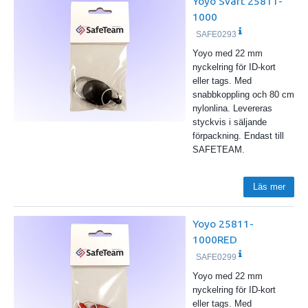
Yoyo Svart 25811-
1000
SAFE0293
Yoyo med 22 mm
nyckelring för ID-kort
eller tags. Med
snabbkoppling och 80 cm
nylonlina. Levereras
styckvis i säljande
förpackning. Endast till
SAFETEAM.
Läs mer
Yoyo 25811-
1000RED
SAFE0299
Yoyo med 22 mm
nyckelring för ID-kort
eller tags. Med