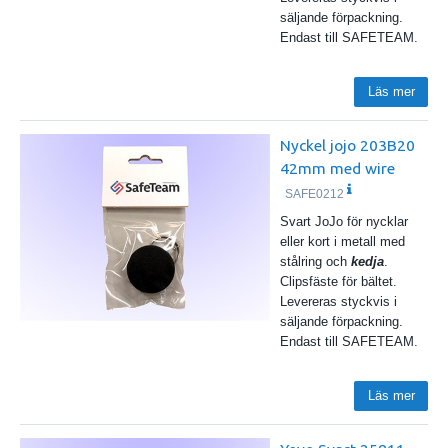
säljande förpackning.
Endast till SAFETEAM.
Läs mer
Nyckel jojo 203B20
42mm med wire
SAFE0212
Svart JoJo för nycklar
eller kort i metall med
stålring och
kedja
.
Clipsfäste för bältet.
Levereras styckvis i
säljande förpackning.
Endast till SAFETEAM.
Läs mer