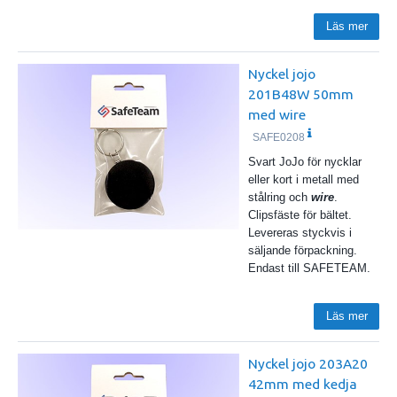
Läs mer
Nyckel jojo
201B48W 50mm
med wire
SAFE0208
Svart JoJo för nycklar
eller kort i metall med
stålring och
wire
.
Clipsfäste för bältet.
Levereras styckvis i
säljande förpackning.
Endast till SAFETEAM.
Läs mer
Nyckel jojo 203A20
42mm med kedja