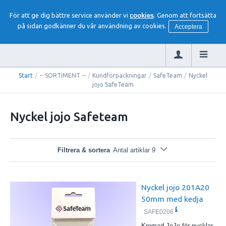
För att ge dig bättre service använder vi
cookies
. Genom att fortsätta
på sidan godkänner du vår användning av cookies.
Acceptera
Start
/
-- SORTIMENT --
/
Kundförpackningar
/
SafeTeam
/
Nyckel
jojo SafeTeam
Nyckel jojo Safeteam
Filtrera & sortera
Antal artiklar 9
Nyckel jojo 201A20
50mm med kedja
SAFE0206
Kromad JoJo för nycklar