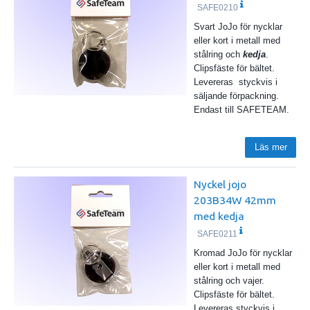
SAFE0210
Svart JoJo för nycklar
eller kort i metall med
stålring och
kedja
.
Clipsfäste för bältet.
Levereras styckvis i
säljande förpackning.
Endast till SAFETEAM.
Läs mer
Nyckel jojo
203B34W 42mm
med kedja
SAFE0211
Kromad JoJo för nycklar
eller kort i metall med
stålring och vajer.
Clipsfäste för bältet.
Levereras styckvis i