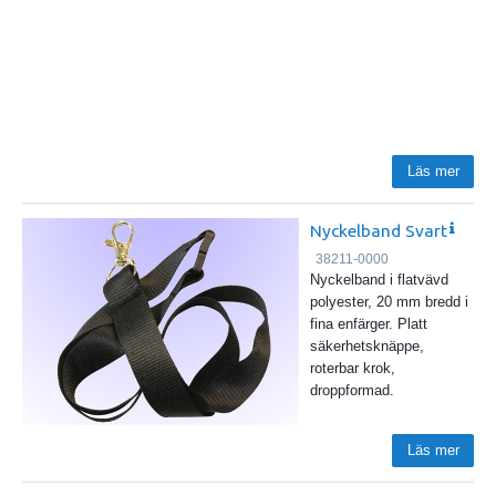
Läs mer
Nyckelband Svart
38211-0000
Nyckelband i flatvävd
polyester, 20 mm bredd i
fina enfärger. Platt
säkerhetsknäppe,
roterbar krok,
droppformad.
Läs mer