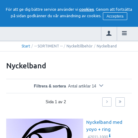
För att ge dig bättre service använder vi
cookies
. Genom att fortsätta
på sidan godkänner du vår användning av cookies.
Acceptera
Start
/
-- SORTIMENT --
/
Nyckeltillbehör
/
Nyckelband
Nyckelband
Filtrera & sortera
Antal artiklar 14
Sida
1
av
2
Nyckelband med
yoyo + ring
42011-1000