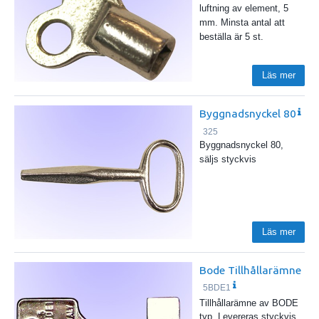
luftning av element, 5
mm. Minsta antal att
beställa är 5 st.
Läs mer
Byggnadsnyckel 80
325
Byggnadsnyckel 80,
säljs styckvis
Läs mer
Bode Tillhållarämne
5BDE1
Tillhållarämne av BODE
typ. Levereras styckvis