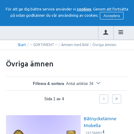
För att ge dig bättre service använder vi
cookies
. Genom att fortsätta
på sidan godkänner du vår användning av cookies.
Acceptera
Start
/
-- SORTIMENT --
/
Ämnen med Bild
/
Övriga ämnen
Övriga ämnen
Filtrera & sortera
Antal artiklar 34
Sida
1
av
4
Båtnyckelämne
Mobella
191SM/60