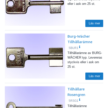
eller i ask om 25 st.
Läs mer
Burg-Wächer
Tillhållarämne
5BUR1
Tillhållarämne av BURG-
WÄCHER typ. Levereras
styckvis eller i ask om
25 st.
Läs mer
Tillhållare
Rosengren
5RSG1
Tillhållarämne