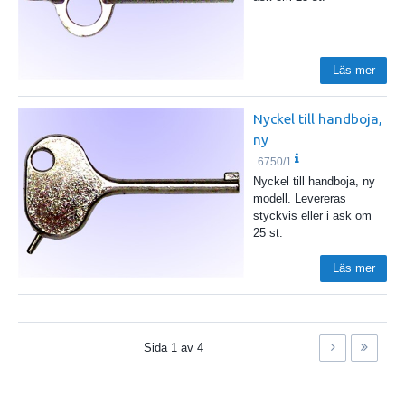
Läs mer
Nyckel till handboja,
ny
6750/1
Nyckel till handboja, ny
modell. Levereras
styckvis eller i ask om
25 st.
Läs mer
Sida
1
av
4