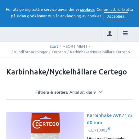
För att ge dig bättre service använder vi
cookies
. Genom att fortsätta
på sidan godkänner du vår användning av cookies.
Acceptera
Start
/
-- SORTIMENT -
-
/
Kundförpackningar
/
Certego
/
Karbinhake/Nyckelhållare Certego
Karbinhake/Nyckelhållare Certego
Filtrera & sortera
Antal artiklar 9
Karbinhake AVK7175
60 mm
CERT0001
Liten rund karbinhake