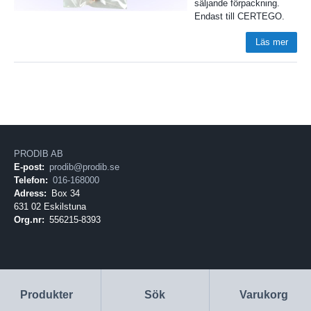
säljande förpackning.
Endast till CERTEGO.
Läs mer
PRODIB AB
E-post:
prodib@prodib.se
Telefon:
016-168000
Adress:
Box 34
631 02 Eskilstuna
Org.nr:
556215-8393
Produkter
Sök
Varukorg