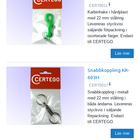
CERT0011
Karbinhake i hårdplast
med 22 mm stålring.
Levereras styckvisi
säljande förpackning i
osorterade färger. Endast
till CERTEGO.
Läs mer
Snabbkoppling KR-
603H
CERT0017
Snabbkoppling i metall
med 22 mm stålring i
båda ändarna. Levereras
styckvis i säljande
förpackning. Endast
till CERTEGO.
Läs mer