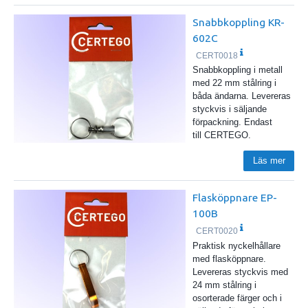
Snabbkoppling KR-
602C
CERT0018
Snabbkoppling i metall
med 22 mm stålring i
båda ändarna. Levereras
styckvis i säljande
förpackning. Endast
till CERTEGO.
Läs mer
Flasköppnare EP-
100B
CERT0020
Praktisk nyckelhållare
med flasköppnare.
Levereras styckvis med
24 mm stålring i
osorterade färger och i