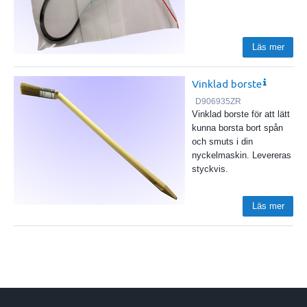
Läs mer
Vinklad borste
D906935ZR
Vinklad borste för att lätt
kunna borsta bort spån
och smuts i din
nyckelmaskin. Levereras
styckvis.
Läs mer