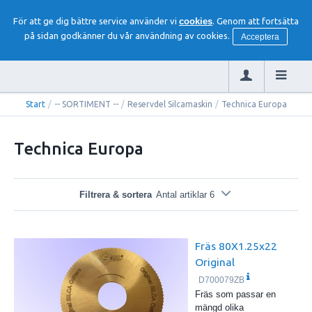
För att ge dig bättre service använder vi
cookies
. Genom att fortsätta
på sidan godkänner du vår användning av cookies.
Acceptera
Start
/
-- SORTIMENT --
/
Reservdel Silcamaskin
/
Technica Europa
Technica Europa
Filtrera & sortera
Antal artiklar 6
Fräs 80X1.25x22
Original
D700079ZB
Fräs som passar en
mängd olika