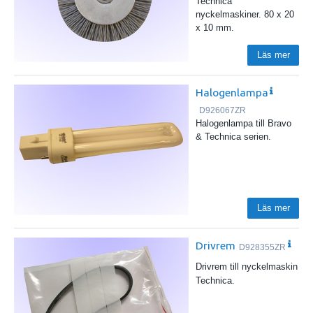
Technica
nyckelmaskiner. 80 x 20
x 10 mm.
Läs mer
Halogenlampa
D926067ZR
Halogenlampa till Bravo
& Technica serien.
Läs mer
Drivrem
D928355ZR
Drivrem till nyckelmaskin
Technica.