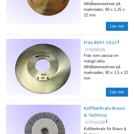
tillhållaremaskiner på
marknaden, 80 x 1,25 x
22 mm.
Läs mer
Fräs 80X1.5X22
D700080ZB
Fräs som passar en
mängd olika
tillhållaremaskiner på
marknaden, 80 x 1,5 x 22
mm.
Läs mer
Kolfiberkrats Bravo
& Technica
D725102ZB
Kolfiberkrats för Bravo &