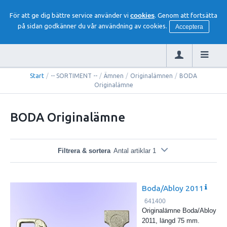
För att ge dig bättre service använder vi
cookies
. Genom att fortsätta
på sidan godkänner du vår användning av cookies.
Acceptera
Start
/
-- SORTIMENT --
/
Ämnen
/
Originalämnen
/
BODA
Originalämne
BODA Originalämne
Filtrera & sortera
Antal artiklar 1
Boda/Abloy 2011
641400
Originalämne Boda/Abloy
2011, längd 75 mm.