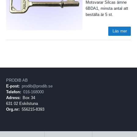
Motsvarar Silcas ämne
6BDA1, minsta antal att
beställa är 5 st.
Läs mer
PRODIB AB
E-post:
prodib@prodib.se
Telefon:
016-168000
Adress:
Box 34
631 02 Eskilstuna
Org.nr:
556215-8393