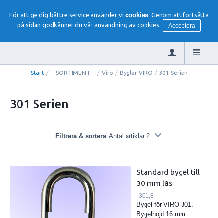
För att ge dig bättre service använder vi
cookies
. Genom att fortsätta
på sidan godkänner du vår användning av cookies.
Acceptera
Start
/
-- SORTIMENT --
/
Viro
/
Byglar VIRO
/
301 Serien
301 Serien
Filtrera & sortera
Antal artiklar 2
Standard bygel till
30 mm lås
301,8
Bygel för VIRO 301.
Bygelhöjd 16 mm.