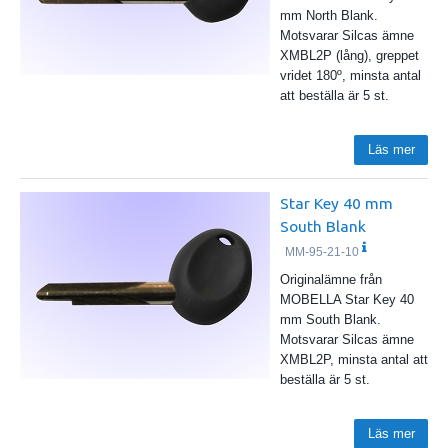
mm North Blank.
Motsvarar Silcas ämne
XMBL2P (lång), greppet
vridet 180º, minsta antal
att beställa är 5 st.
Läs mer
Star Key 40 mm
South Blank
MM-95-21-10
Originalämne från
MOBELLA Star Key 40
mm South Blank.
Motsvarar Silcas ämne
XMBL2P, minsta antal att
beställa är 5 st.
Läs mer