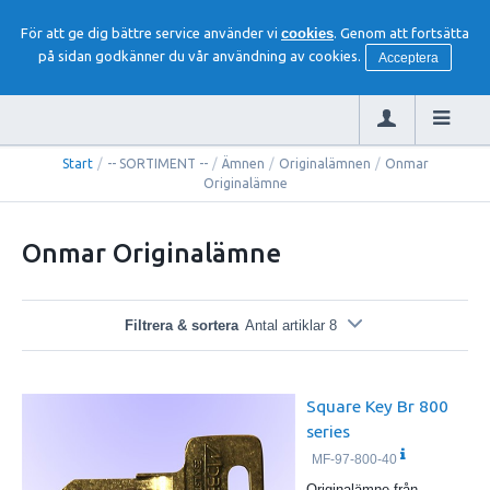
För att ge dig bättre service använder vi
cookies
. Genom att fortsätta
på sidan godkänner du vår användning av cookies.
Acceptera
Start
/
-- SORTIMENT --
/
Ämnen
/
Originalämnen
/
Onmar
Originalämne
Onmar Originalämne
Filtrera & sortera
Antal artiklar 8
Square Key Br 800
series
MF-97-800-40
Originalämne från