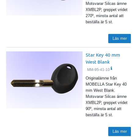
Motsvarar Silcas ämne
XMBL2P, greppet vridet
270º, minsta antal att
beställa är 5 st.
Läs mer
Star Key 40 mm
West Blank
MM-95-41-10
Originalämne från
MOBELLA Star Key 40
mm West Blank.
Motsvarar Silcas ämne
XMBL2P, greppet vridet
90º, minsta antal att
beställa är 5 st.
Läs mer