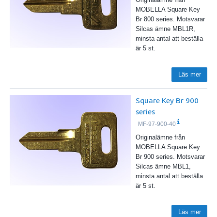
MOBELLA Square Key
Br 800 series. Motsvarar
Silcas ämne MBL1R,
minsta antal att beställa
är 5 st.
Läs mer
Square Key Br 900
series
MF-97-900-40
Originalämne från
MOBELLA Square Key
Br 900 series. Motsvarar
Silcas ämne MBL1,
minsta antal att beställa
är 5 st.
Läs mer