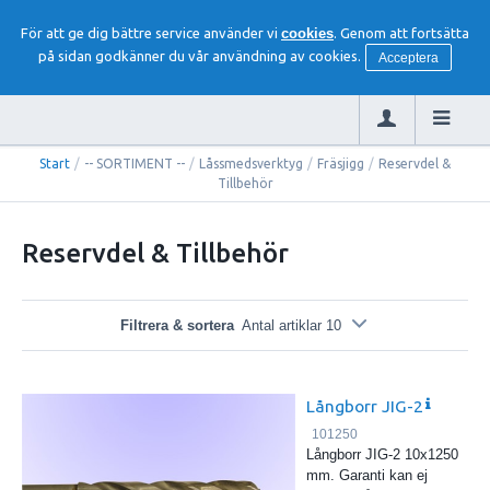
För att ge dig bättre service använder vi
cookies
. Genom att fortsätta
på sidan godkänner du vår användning av cookies.
Acceptera
Start
/
-- SORTIMENT --
/
Låssmedsverktyg
/
Fräsjigg
/
Reservdel &
Tillbehör
Reservdel & Tillbehör
Filtrera & sortera
Antal artiklar 10
Långborr JIG-2
101250
Långborr JIG-2 10x1250
mm. Garanti kan ej