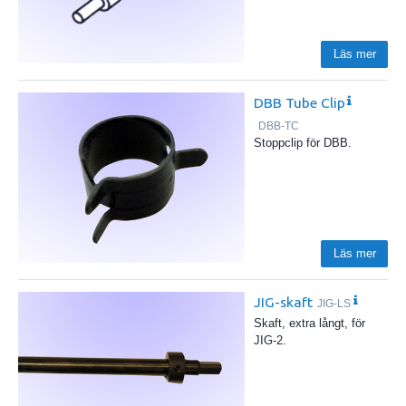
Läs mer
DBB Tube Clip
DBB-TC
Stoppclip för DBB.
Läs mer
JIG-skaft
JIG-LS
Skaft, extra långt, för
JIG-2.