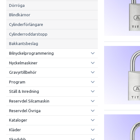
Dörröga
Blindkärnor
Cylinderförlängare
Cylinderroddarstopp
Bakkantsbeslag
Bilnyckelprogrammering
Nyckelmaskiner
Gravyrtillbehör
Program
Ställ & Inredning
Reservdel Silcamaskin
Reservdel Övriga
Kataloger
Kläder
Skodubb