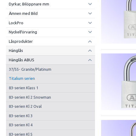
Dyrkar, Bilöppnare mm
Ämnen med Bild
LockPro
Nyckelförvaring
Låsprodukter
Hänglås
Hänglås ABUS
37/55- Granite/Platinum
Titalium serien
83-serien Klass 1
83-serien Kl 2 Snowman
83-serien Kl 2 Oval
83-serien Kl 3
83-serien Kl 4
83-serien Kl 5