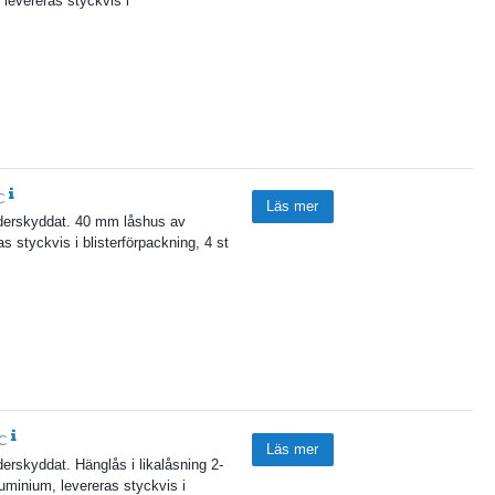
levereras styckvis i
C
Läs mer
väderskyddat. 40 mm låshus av
 styckvis i blisterförpackning, 4 st
WC
Läs mer
derskyddat. Hänglås i likalåsning 2-
minium, levereras styckvis i