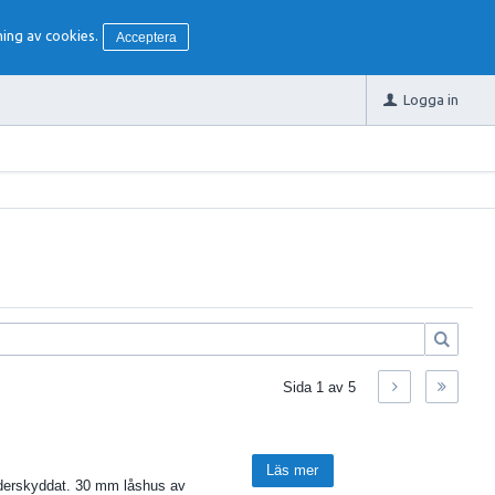
ing av cookies.
Acceptera
Logga in
Sida
1
av
5
Läs mer
väderskyddat. 30 mm låshus av