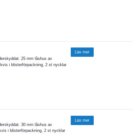
Läs mer
väderskyddat. 25 mm låshus av
is i blisterförpackning, 2 st nycklar
Läs mer
väderskyddat. 30 mm låshus av
is i blisterförpackning, 2 st nycklar