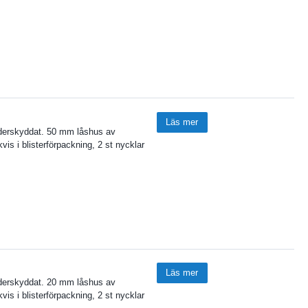
Läs mer
väderskyddat. 50 mm låshus av
is i blisterförpackning, 2 st nycklar
Läs mer
väderskyddat. 20 mm låshus av
is i blisterförpackning, 2 st nycklar