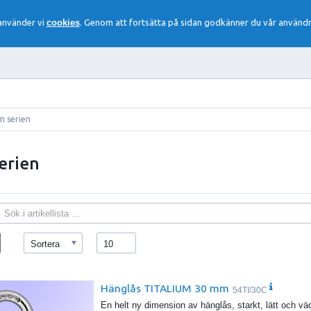
 använder vi
cookies
. Genom att fortsätta på sidan godkänner du vår användn
m serien
erien
Sortera
10
Hänglås TITALIUM 30 mm
54TI/30C
En helt ny dimension av hänglås, starkt, lätt och 