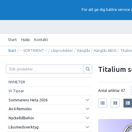
För att ge dig bättre service
Start
Hjälp
Kontakt
Start
/
-- SORTIMENT --
/
Låsprodukter
/
Hänglås
/
Hänglås ABUS
/
Titaliu
Titalium s
NYHETER
Antal artiklar
47
Vi Tipsar
Sommarens Heta 2026
Air4 Remotes
Nyckeltillbehör
Låssmedsverktyg