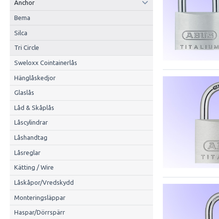
Anchor
Bema
Silca
Tri Circle
Sweloxx Cointainerlås
Hänglåskedjor
Glaslås
Låd & Skåplås
Låscylindrar
Låshandtag
Låsreglar
Kätting / Wire
Låskåpor/Vredskydd
Monteringsläppar
Haspar/Dörrspärr