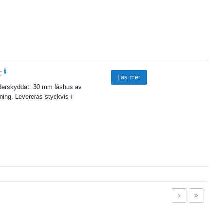
C
Läs mer
väderskyddat. 30 mm låshus av
ning. Levereras styckvis i