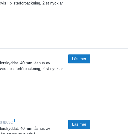
is i blisterförpackning, 2 st nycklar
Läs mer
väderskyddat. 40 mm låshus av
is i blisterförpackning, 2 st nycklar
40HB63C
Läs mer
väderskyddat. 40 mm låshus av