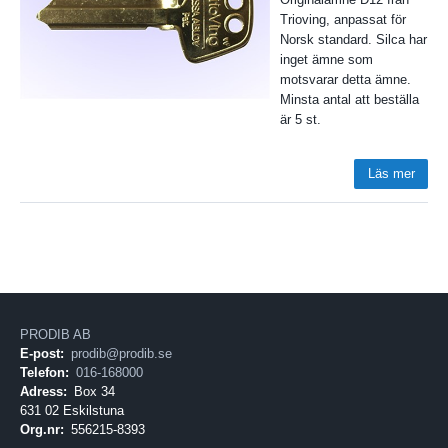
Trioving, anpassat för
Norsk standard. Silca har
inget ämne som
motsvarar detta ämne.
Minsta antal att beställa
är 5 st.
Läs mer
PRODIB AB
E-post:
prodib@prodib.se
Telefon:
016-168000
Adress:
Box 34
631 02 Eskilstuna
Org.nr:
556215-8393