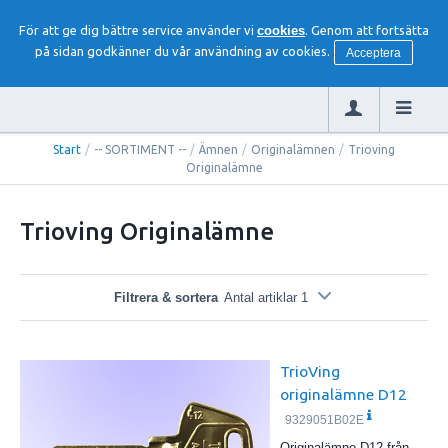
För att ge dig bättre service använder vi
cookies
. Genom att fortsätta
på sidan godkänner du vår användning av cookies.
Acceptera
Start
/
-- SORTIMENT --
/
Ämnen
/
Originalämnen
/
Trioving
Originalämne
Trioving Originalämne
Filtrera & sortera
Antal artiklar 1
TrioVing
originalämne D12
9329051B02E
Originalämne D12 från