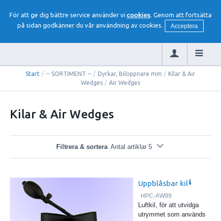
För att ge dig bättre service använder vi
cookies
. Genom att fortsätta
på sidan godkänner du vår användning av cookies.
Acceptera
Start
/
-- SORTIMENT --
/
Dyrkar, Bilöppnare mm
/
Kilar & Air
Wedges
/
Air Wedges
Kilar & Air Wedges
Filtrera & sortera
Antal artiklar 5
Uppblåsbar kil
HPC-AW99
Luftkil, för att utvidga
utrymmet som används