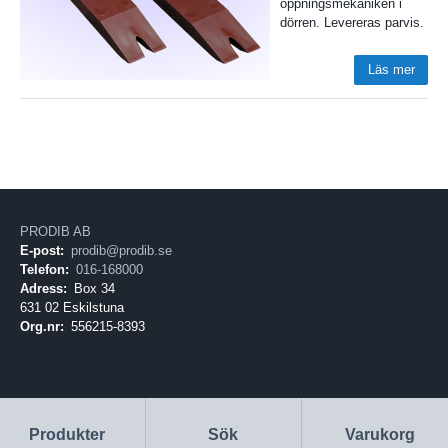
öppningsmekaniken i
dörren. Levereras parvis.
Läs mer
PRODIB AB
E-post:
prodib@prodib.se
Telefon:
016-168000
Adress:
Box 34
631 02 Eskilstuna
Org.nr:
556215-8393
Produkter
Sök
Varukorg