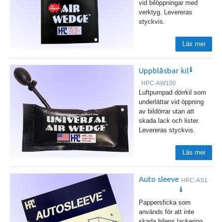
vid bilöppningar med
verktyg. Levereras
styckvis.
Läs mer
Uppblåsbar kil
HPC-AW100
Luftpumpad dörrkil som
underlättar vid öppning
av bildörrar utan att
skada lack och lister.
Levereras styckvis.
Läs mer
Auto sleeve
HPC-AS1
Pappersficka som
används för att inte
skada bilens lackering